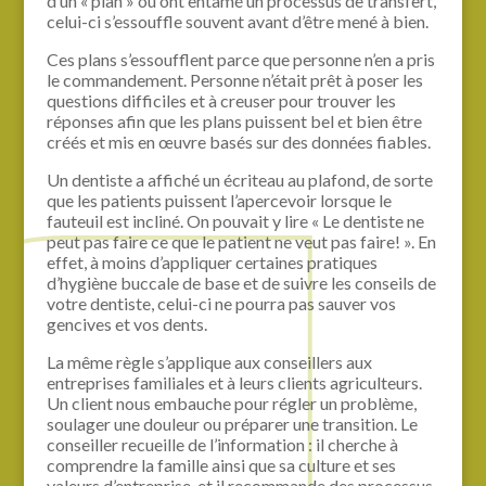
d’un « plan » ou ont entamé un processus de transfert,
celui-ci s’essouffle souvent avant d’être mené à bien.
Ces plans s’essoufflent parce que personne n’en a pris
le commandement. Personne n’était prêt à poser les
questions difficiles et à creuser pour trouver les
réponses afin que les plans puissent bel et bien être
créés et mis en œuvre basés sur des données fiables.
Un dentiste a affiché un écriteau au plafond, de sorte
que les patients puissent l’apercevoir lorsque le
fauteuil est incliné. On pouvait y lire « Le dentiste ne
peut pas faire ce que le patient ne veut pas faire! ». En
effet, à moins d’appliquer certaines pratiques
d’hygiène buccale de base et de suivre les conseils de
votre dentiste, celui-ci ne pourra pas sauver vos
gencives et vos dents.
La même règle s’applique aux conseillers aux
entreprises familiales et à leurs clients agriculteurs.
Un client nous embauche pour régler un problème,
soulager une douleur ou préparer une transition. Le
conseiller recueille de l’information : il cherche à
comprendre la famille ainsi que sa culture et ses
valeurs d’entreprise, et il recommande des processus,