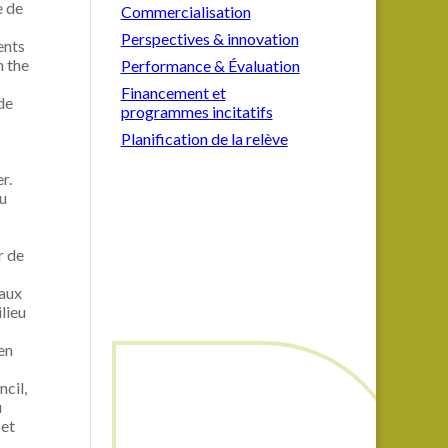
e de
Commercialisation
Perspectives & innovation
ents
n the
Performance & Évaluation
Financement et
de
programmes incitatifs
Planification de la relève
r.
au
r de
 aux
lieu
en
cil,
u
 et