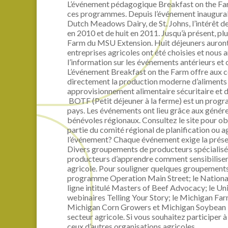
L’événement pédagogique Breakfast on the Far
ces programmes. Depuis l’événement inaugural 
Dutch Meadows Dairy, de St. Johns, l’intérêt 
en 2010 et de huit en 2011. Jusqu’à présent, 
Farm du MSU Extension. Huit déjeuners auront 
entreprises agricoles ont été choisies et nous 
l’information sur les événements antérieurs et 
L’événement Breakfast on the Farm offre aux c
directement la production moderne d’aliments et
approvisionnement alimentaire sécuritaire et 
BOTF (Petit déjeuner à la ferme) est un progr
pays. Les événements ont lieu grâce aux génér
bénévoles régionaux. Consultez le site pour ob
partie du comité régional de planification ou 
l’événement? Chaque événement exige la prése
Divers groupements de producteurs spécialisé
producteurs d’apprendre comment sensibiliser à 
agricole. Pour souligner quelques groupements 
programme Operation Main Street; le Nationa
ligne intitulé Masters of Beef Advocacy; le Un
webinaires Telling Your Story; le Michigan Fa
Michigan Corn Growers et Michigan Soybean P
secteur agricole. Si vous souhaitez participer à
ceux d’autres organisations agricoles.