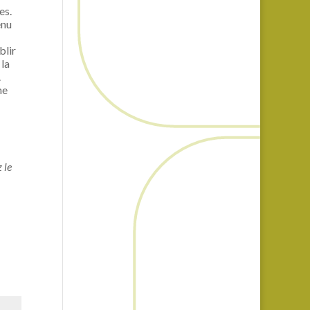
es.
enu
blir
 la
.
he
 le