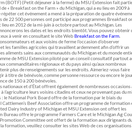
m (BOTF) (Petit déjeuner à la ferme) du MSU Extension fait parti
de « Breakfast on the Farm » du Michigan, qui a eu lieu en 2009 à
de répéter cet événement a mené à la préparation de quatre événem
plus de 22 500 personnes ont participé aux programmes Breakfast o
lieu en 2012 de la mi-juin à octobre partout au Michigan. Les
annoncerons les dates et les endroits bientôt. Vous pouvez obtenir 
ceux à venir en consultant le site Web
Breakfast on the Farm
.
onsommateurs et aux voisins de ferme l’occasion d’observer
 les familles agricoles qui travaillent ardemment afin d’offrir un
des aliments sains aux communautés du Michigan et du monde entie
amme de MSU Extension piloté par un conseil consultatif partout 
eux commanditaires régionaux et du pays ainsi qu’aux nombreux
tenir plus de renseignements sur les endroits. Aimeriez-vous faire
agir à titre de bénévole, comme personne ressource ou encore le jou
nce de 150 à 200 bénévoles.
s nationaux et d’État offrent également de nombreuses occasions
l’agriculture leurs voisins citadins et ceux ne provenant pas du mi
: le National Pork Board offre de la formation par le biais du
l Cattlemen’s Beef Association offre un programme de formation 
ited Dairy Industry of Michigan et MSU Extension ont offert les
rm Bureau offre le programme Farmers Care et le Michigan Ag Coun
romotion Committee ont offert de la formation aux dirigeants d
 la formation, veuillez consulter les sites Web de ces organisations