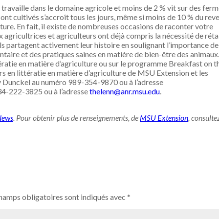
travaille dans le domaine agricole et moins de 2 % vit sur des ferm
sont cultivés s’accroît tous les jours, même si moins de 10 % du rev
iture. En fait, il existe de nombreuses occasions de raconter votre
agricultrices et agriculteurs ont déjà compris la nécessité de réta
 partagent activement leur histoire en soulignant l’importance de
ntaire et des pratiques saines en matière de bien-être des animaux
tératie en matière d’agriculture ou sur le programme Breakfast on t
 en littératie en matière d’agriculture de MSU Extension et les
y Dunckel au numéro 989-354-9870 ou à l’adresse
4-222-3825 ou à l’adresse
thelenn@anr.msu.edu
.
News
. Pour obtenir plus de renseignements, de
MSU Extension
, consultez
hamps obligatoires sont indiqués avec
*