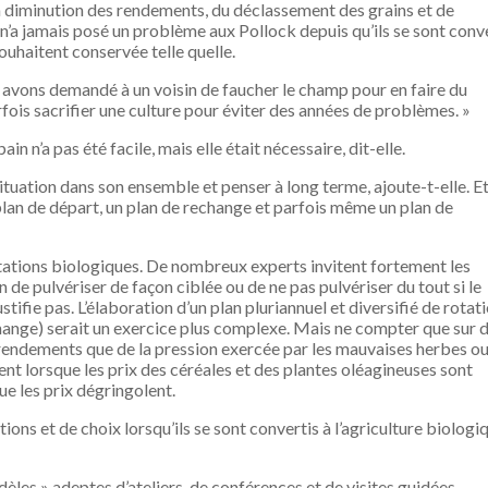
la diminution des rendements, du déclassement des grains et de
 n’a jamais posé un problème aux Pollock depuis qu’ils se sont conv
souhaitent conservée telle quelle.
 avons demandé à un voisin de faucher le champ pour en faire du
fois sacrifier une culture pour éviter des années de problèmes. »
n n’a pas été facile, mais elle était nécessaire, dit-elle.
situation dans son ensemble et penser à long terme, ajoute-t-elle. Et 
n plan de départ, un plan de rechange et parfois même un plan de
tations biologiques. De nombreux experts invitent fortement les
 de pulvériser de façon ciblée ou de ne pas pulvériser du tout si le
tifie pas. L’élaboration d’un plan pluriannuel et diversifié de rotat
hange) serait un exercice plus complexe. Mais ne compter que sur 
es rendements que de la pression exercée par les mauvaises herbes ou
ent lorsque les prix des céréales et des plantes oléagineuses sont
e les prix dégringolent.
ions et de choix lorsqu’ils se sont convertis à l’agriculture biologi
èles » adeptes d’ateliers, de conférences et de visites guidées.