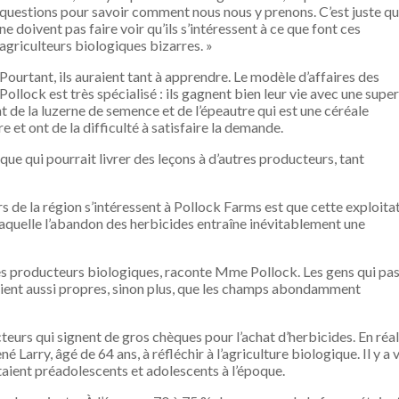
questions pour savoir comment nous nous y prenons. C’est juste qu’
ne doivent pas faire voir qu’ils s’intéressent à ce que font ces
agriculteurs biologiques bizarres. »
Pourtant, ils auraient tant à apprendre. Le modèle d’affaires des
Pollock est très spécialisé : ils gagnent bien leur vie avec une super
nt de la luzerne de semence et de l’épeautre qui est une céréale
 et ont de la difficulté à satisfaire la demande.
que qui pourrait livrer des leçons à d’autres producteurs, tant
rs de la région s’intéressent à Pollock Farms est que cette exploita
aquelle l’abandon des herbicides entraîne inévitablement une
es producteurs biologiques, raconte Mme Pollock. Les gens qui pa
ient aussi propres, sinon plus, que les champs abondamment
cteurs qui signent de gros chèques pour l’achat d’herbicides. En réal
é Larry, âgé de 64 ans, à réfléchir à l’agriculture biologique. Il y a 
étaient préadolescents et adolescents à l’époque.