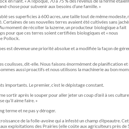
ck en riant. « À l’époque, 70 à 75 % des revenus de la ferme étaien
grand-chose pour subvenir aux besoins d’une famille. »
blé ses superficies à 600 acres, une taille tout de même modeste, 
. Certaines de ses nouvelles terres avaient été cultivées sans jachè
e. Au moment de récolter la luzerne, un producteur biologique a fait
s pour que ces terres soient certifiées biologiques et « nous
e Pollock.
bes est devenue une priorité absolue et a modifiée la façon de gére
les coulisses, dit-elle. Nous faisons énormément de planification et
ommes aussi proactifs et nous utilisons la machinerie au bon mom
s importants. Le premier, c’est le dépistage constant.
ime sortir après le souper pour aller jeter un coup d’œil à ses culture
e qu’il aime faire. »
ong terme et ne pas y déroger.
 croissance de la folle-avoine qui a infesté un champ d’épeautre. Cet
x exploitations des Prairies (elle coûte aux agriculteurs près de