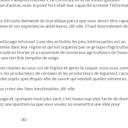
e d’autres, mais le point fort était leur capacité à retenir l’informa
re d’écoute demande de la pratique parce que vous devez être cap
donne et vos expériences antérieures, dit-elle. Il faut énormément de
ntissage informel. L’une des activités les plus intéressantes est un
année dans leur région et qui est organisé par un groupe d’agriculte
éroulé en février et a rassemblé de nombreux agriculteurs de l’oues
ne terrible tempête de neige.
es réunies au sous-sol de l’église et après le souper, nous nous s
ns, les producteurs de céréales et les producteurs de légumes), rac
es sujets spécifiques afin de savoir qui vendait quelles semences.
us créez des liens inestimables, dit-elle.
sage et, quelques mois plus tard, c’est beaucoup plus facile de don
vez une question ou que vous voulez lui soumettre une idée pour
-30-