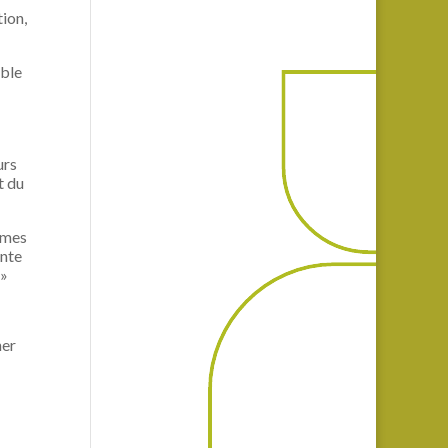
tion,
able
urs
t du
ommes
onte
 »
ner