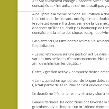
« Sa vie a vraiment changé », raconte Mme Pollo
consacrés aux intrants, ce qui ne laissait pas 
À peu près à la même période, M. Pollock a dou
bien entendu, les intrants ont également doublé
le sol était épuisé. Il a donc semé de la luzern
observer qu’il ne faudrait pas beaucoup de temp
connaissons la suite des choses », explique Mm
Bien entendu, la lutte contre les mauvaises her
l’exploitation.
« Le secret repose sur une gestion active dans 
varions nos périodes d’ensemencement. Nous s
afin de minimiser les dégâts. »
Cette « gestion active » comporte deux élément
« Larry, qui est un agriculteur de longue date, a
Ça fait partie de sa routine et c’est quelque chos
Le deuxième élément, c’est avoir une vision à l
L’année dernière, les conditions ont favorisé la
graminée adventice pose un problème énorme au