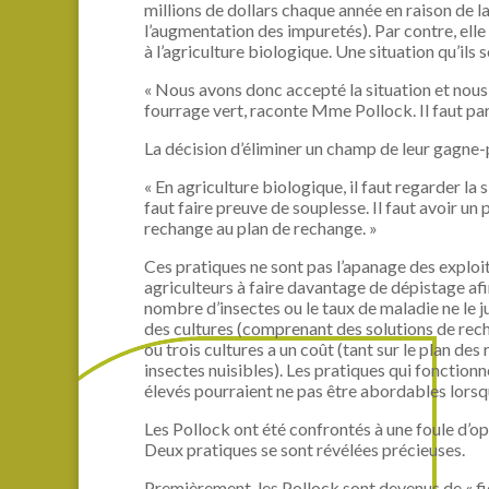
millions de dollars chaque année en raison de 
l’augmentation des impuretés). Par contre, elle
à l’agriculture biologique. Une situation qu’ils 
« Nous avons donc accepté la situation et nous
fourrage vert, raconte Mme Pollock. Il faut par
La décision d’éliminer un champ de leur gagne-pai
« En agriculture biologique, il faut regarder la 
faut faire preuve de souplesse. Il faut avoir u
rechange au plan de rechange. »
Ces pratiques ne sont pas l’apanage des exploi
agriculteurs à faire davantage de dépistage afin
nombre d’insectes ou le taux de maladie ne le jus
des cultures (comprenant des solutions de rec
ou trois cultures a un coût (tant sur le plan d
insectes nuisibles). Les pratiques qui fonctionn
élevés pourraient ne pas être abordables lorsqu
Les Pollock ont été confrontés à une foule d’opt
Deux pratiques se sont révélées précieuses.
Premièrement, les Pollock sont devenus de « fid