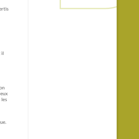
ertis
il
ion
deux
 les
que.