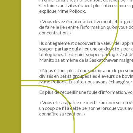
Certaines activités étaient plus intéressantes qu
explique Mme Pollock.
« Vous devez écouter attentivement, et ce gen
de faire le lien entre l’information qu’on vous 
concentration. »
Ils ont également découvert la valeur de l’appre
souper-partage qui a lieu une ou deux fois par 
biologiques. Le dernier souper-partage s’est d
Manitoba et même de la Saskatchewan malgré u
« Nous étions plus d’une soixantaine de personn
divisés en petits groupes (les éleveurs de bovi
Mme Pollock. Ensuite, nous avons échangé sur d
En plus de recueillir une foule d’information, vo
« Vous êtes capable de mettre un nom sur un vi
un coup de fil à cette personne lorsque vous a
connaître sa réaction. »