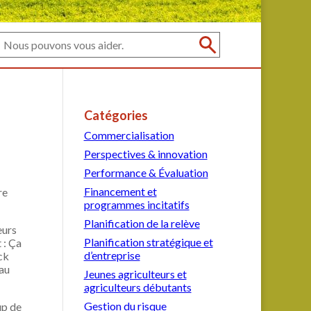
Catégories
Commercialisation
Perspectives & innovation
Performance & Évaluation
Financement et
re
programmes incitatifs
Planification de la relève
eurs
Planification stratégique et
 : Ça
d’entreprise
ck
 au
Jeunes agriculteurs et
agriculteurs débutants
Gestion du risque
up de