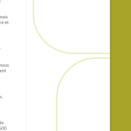
t
mais
re et
r
 nous
ent
s.
te
 500