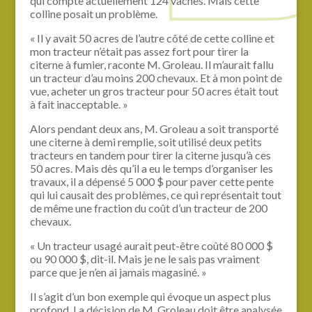
qui compte actuellement 124 vaches. Mais cette
colline posait un problème.
« Il y avait 50 acres de l’autre côté de cette colline et
mon tracteur n’était pas assez fort pour tirer la
citerne à fumier, raconte M. Groleau. Il m’aurait fallu
un tracteur d’au moins 200 chevaux. Et à mon point de
vue, acheter un gros tracteur pour 50 acres était tout
à fait inacceptable. »
Alors pendant deux ans, M. Groleau a soit transporté
une citerne à demi remplie, soit utilisé deux petits
tracteurs en tandem pour tirer la citerne jusqu’à ces
50 acres. Mais dès qu’il a eu le temps d’organiser les
travaux, il a dépensé 5 000 $ pour paver cette pente
qui lui causait des problèmes, ce qui représentait tout
de même une fraction du coût d’un tracteur de 200
chevaux.
« Un tracteur usagé aurait peut-être coûté 80 000 $
ou 90 000 $, dit-il. Mais je ne le sais pas vraiment
parce que je n’en ai jamais magasiné. »
Il s’agit d’un bon exemple qui évoque un aspect plus
profond. La décision de M. Groleau doit être analysée