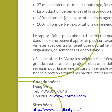
27 million d’acres de meilleur pâturage, fo
La production de semences et la production 
130 millions de $ en exportations fourragèr
100 millions de $ en exportations de semen
Le rapport fait le point ainsi : « Il semblerai
dans la luzerne peuvent apporter plusieurs avan
variétés avec ces traits génétiques devrait ten
organiques, de semences et de fourrage. »
« Selon moi, dit M. Wray, les opinions récoltées 
grandes réussites de ce projet. Il était essentie
se réunir pour lancer une discussion à grande p
bonne direction à toutes les parties intéressées 
Coordonnées
:
Doug Wray
Tél. : 403-850-7643
Courriel :
dlwray@hotmail.com
Sites Web
:
http://www.canadianfga.ca/