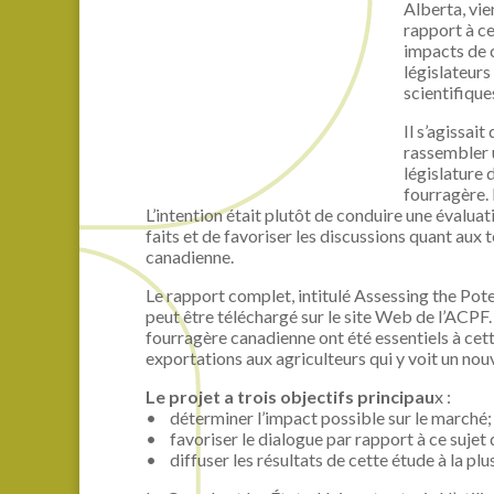
Alberta, vie
rapport à ce
impacts de c
législateurs
scientifique
Il s’agissai
rassembler u
législature 
fourragère.
L’intention était plutôt de conduire une évalu
faits et de favoriser les discussions quant aux
canadienne.
Le rapport complet, intitulé Assessing the Pot
peut être téléchargé sur le site Web de l’ACPF.
fourragère canadienne ont été essentiels à cett
exportations aux agriculteurs qui y voit un no
Le projet a trois objectifs principau
x :
• déterminer l’impact possible sur le marché;
• favoriser le dialogue par rapport à ce sujet d
• diffuser les résultats de cette étude à la plu