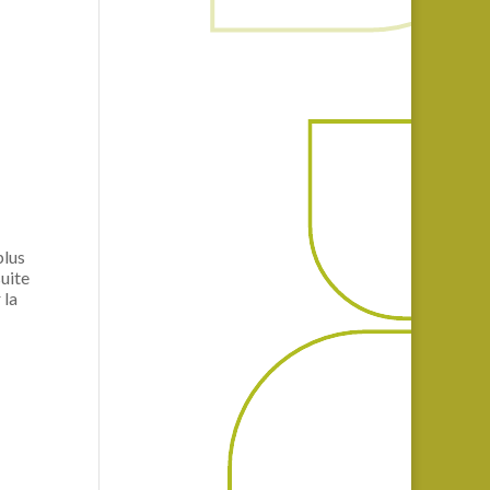
plus
suite
 la