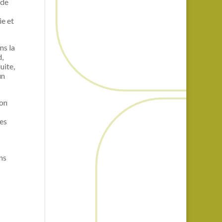
 de
ie et
ns la
d,
uite,
un
ion
des
ns