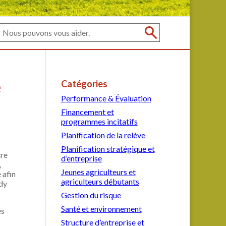
e
Catégories
Performance & Évaluation
Financement et
programmes incitatifs
Planification de la relève
Planification stratégique et
tre
d’entreprise
,
Jeunes agriculteurs et
 afin
agriculteurs débutants
ady
Gestion du risque
Santé et environnement
es
Structure d’entreprise et