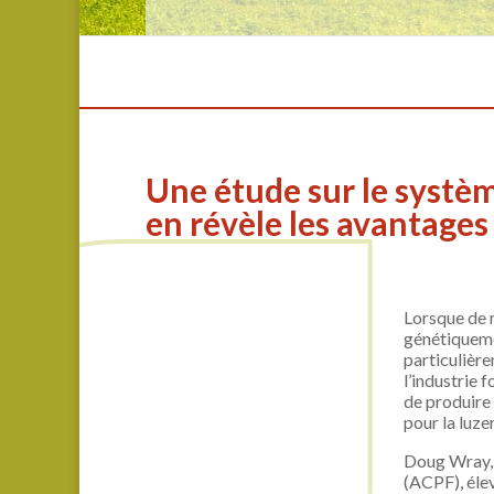
Une étude sur le systè
en révèle les avantages
Lorsque de 
génétiqueme
particulière
l’industrie 
de produire
pour la luze
Doug Wray, 
(ACPF), élev