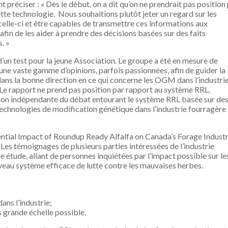
nt préciser : « Dès le début, on a dit qu’on ne prendrait pas position
tte technologie. Nous souhaitions plutôt jeter un regard sur les
elle-ci et être capables de transmettre ces informations aux
 afin de les aider à prendre des décisions basées sur des faits
s. »
t d’un test pour la jeune Association. Le groupe a été en mesure de
ne vaste gamme d’opinions, parfois passionnées, afin de guider la
dans la bonne direction en ce qui concerne les OGM dans l’industri
 Le rapport ne prend pas position par rapport au système RRL.
ation indépendante du débat entourant le système RRL basée sur de
 technologies de modification génétique dans l’industrie fourragère
ential Impact of Roundup Ready Alfalfa on Canada’s Forage Industr
 Les témoignages de plusieurs parties intéressées de l’industrie
e étude, allant de personnes inquiétées par l’impact possible sur le
uveau système efficace de lutte contre les mauvaises herbes.
ans l’industrie;
s grande échelle possible.