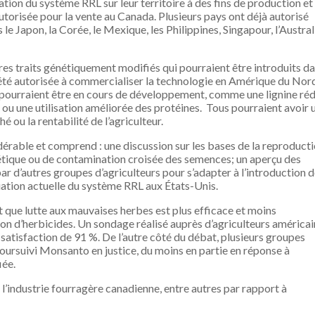
sation du système RRL sur leur territoire à des fins de production et
autorisée pour la vente au Canada. Plusieurs pays ont déjà autorisé
le Japon, la Corée, le Mexique, les Philippines, Singapour, l’Austral
res traits génétiquement modifiés qui pourraient être introduits da
iété autorisée à commercialiser la technologie en Amérique du Nor
 pourraient être en cours de développement, comme une lignine réd
d, ou une utilisation améliorée des protéines. Tous pourraient avoir 
 ou la rentabilité de l’agriculteur.
idérable et comprend : une discussion sur les bases de la reproduct
énétique ou de contamination croisée des semences; un aperçu des
ar d’autres groupes d’agriculteurs pour s’adapter à l’introduction 
uation actuelle du système RRL aux États-Unis.
 que lutte aux mauvaises herbes est plus efficace et moins
ion d’herbicides. Un sondage réalisé auprès d’agriculteurs américai
 satisfaction de 91 %. De l’autre côté du débat, plusieurs groupes
ursuivi Monsanto en justice, du moins en partie en réponse à
iée.
de l’industrie fourragère canadienne, entre autres par rapport à