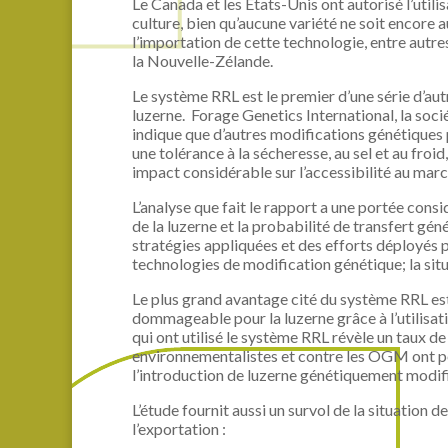
Le Canada et les États-Unis ont autorisé l’utili
culture, bien qu’aucune variété ne soit encore 
l’importation de cette technologie, entre autres 
la Nouvelle-Zélande.
Le système RRL est le premier d’une série d’aut
luzerne. Forage Genetics International, la soc
indique que d’autres modifications génétiques
une tolérance à la sécheresse, au sel et au froi
impact considérable sur l’accessibilité au marché
L’analyse que fait le rapport a une portée cons
de la luzerne et la probabilité de transfert g
stratégies appliquées et des efforts déployés p
technologies de modification génétique; la sit
Le plus grand avantage cité du système RRL est
dommageable pour la luzerne grâce à l’utilisat
qui ont utilisé le système RRL révèle un taux de
environnementalistes et contre les OGM ont po
l’introduction de luzerne génétiquement modif
L’étude fournit aussi un survol de la situation 
l’exportation :