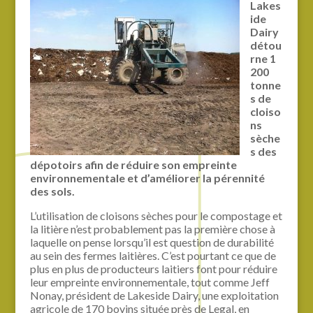
Lakes
ide
Dairy
détou
rne 1
200
tonne
s de
cloiso
ns
sèche
s des
dépotoirs afin de réduire son empreinte
environnementale et d’améliorer la pérennité
des sols.
L’utilisation de cloisons sèches pour le compostage et
la litière n’est probablement pas la première chose à
laquelle on pense lorsqu’il est question de durabilité
au sein des fermes laitières. C’est pourtant ce que de
plus en plus de producteurs laitiers font pour réduire
leur empreinte environnementale, tout comme Jeff
Nonay, président de Lakeside Dairy, une exploitation
agricole de 170 bovins située près de Legal, en