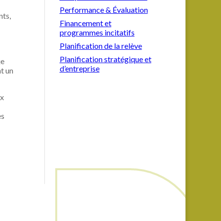
Performance & Évaluation
nts,
Financement et
programmes incitatifs
Planification de la relève
Planification stratégique et
je
d’entreprise
nt un
ux
es