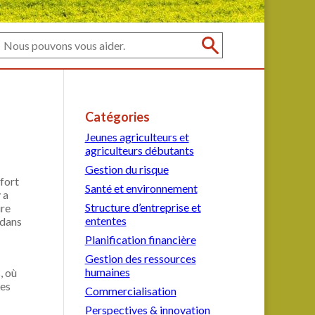
Catégories
Jeunes agriculteurs et
agriculteurs débutants
Gestion du risque
 fort
Santé et environnement
 a
Structure d’entreprise et
ure
ententes
 dans
Planification financière
Gestion des ressources
humaines
, où
ses
Commercialisation
Perspectives & innovation