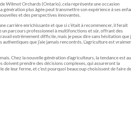
t de Wilmot Orchards (Ontario), cela représente une occasion
a génération plus âgée peut transmettre son expérience à ses enfa
nouvelles et des perspectives innovantes.
une carrière enrichissante et que si c’était à recommencer, il ferait
 un parcours professionnel à multifonctions et sûr, offrant des
travail extrêmement difficile, mais je peux dire sans hésitation que 
us authentiques que j’aie jamais rencontrés. L’agriculture est vraime
amais. Chez la nouvelle génération d’agriculteurs, la tendance est a
s doivent prendre des décisions complexes, qui assureront la
 de leur ferme, et c’est pourquoi beaucoup choisissent de faire d