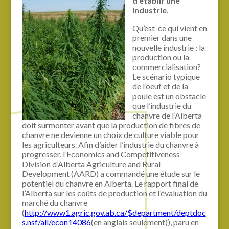
d’établir une
industrie
.
Qu’est-ce qui vient en
premier dans une
nouvelle industrie : la
production ou la
commercialisation?
Le scénario typique
de l’oeuf et de la
poule est un obstacle
que l’industrie du
chanvre de l’Alberta
doit surmonter avant que la production de fibres de
chanvre ne devienne un choix de culture viable pour
les agriculteurs. Afin d’aider l’industrie du chanvre à
progresser, l’Economics and Competitiveness
Division d’Alberta Agriculture and Rural
Development (AARD) a commandé une étude sur le
potentiel du chanvre en Alberta. Le rapport final de
l’Alberta sur les coûts de production et l’évaluation du
marché du chanvre
(
http://www1.agric.gov.ab.ca/$department/deptdoc
s.nsf/all/econ14086
(en anglais seulement)), paru en