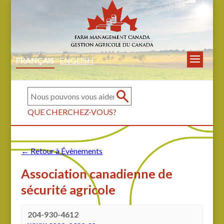
FRANÇAIS
ENGLISH
QUE CHERCHEZ-VOUS?
← Retour à Évènements
Association canadienne de
sécurité agricole
204-930-4612