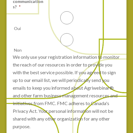
communication
s?
*
Oui
Non
We only use your registration information to monitor
the reach of our resources in order to provide you
with the best service possible. If you agreed to sign
up to our email list, we will periodically send you
emails to keep you informed about Agriwebinar®
and other farm business management resources and
initiatives from FMC. FMC adheres to Canada's
Privacy Act. Your personal information will not be
shared with any other organization for any other
purpose.