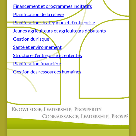
Financement et programmes incitatifs
Planification de la relève
Planification stratégique et d’entreprise
Jeunes agriculteurs et agriculteurs débutants
Gestion du risque
Santé et environnement
Structure d’entreprise et ententes
Planification financière
Gestion des ressources humaines