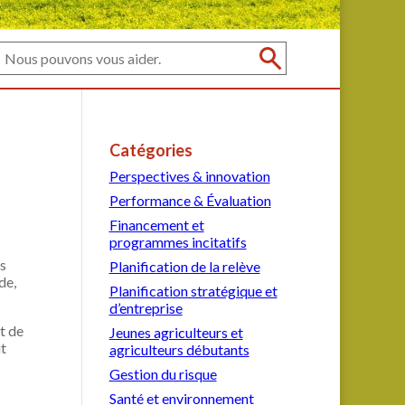
Catégories
Perspectives & innovation
Performance & Évaluation
Financement et
programmes incitatifs
is
Planification de la relève
de,
Planification stratégique et
d’entreprise
t de
Jeunes agriculteurs et
it
agriculteurs débutants
Gestion du risque
Santé et environnement