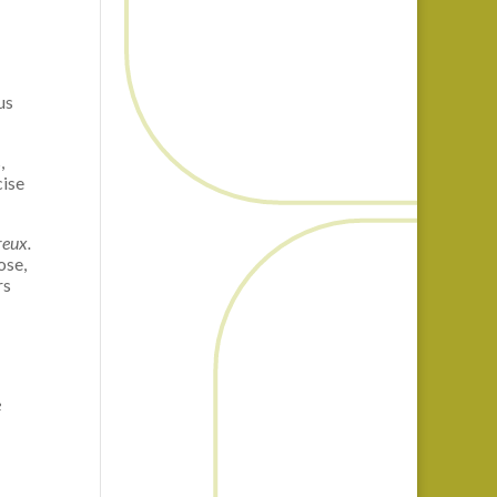
us
,
cise
reux.
ose,
rs
e