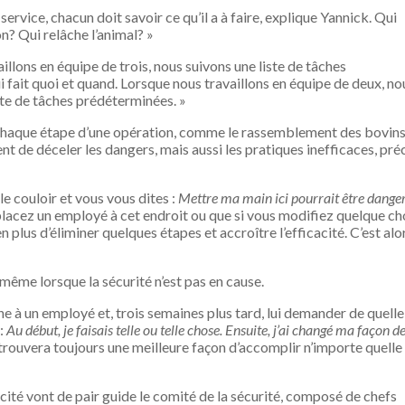
service, chacun doit savoir ce qu’il a à faire, explique Yannick. Qui
n? Qui relâche l’animal? »
illons en équipe de trois, nous suivons une liste de tâches
 fait quoi et quand. Lorsque nous travaillons en équipe de deux, no
ste de tâches prédéterminées. »
r chaque étape d’une opération, comme le rassemblement des bovins
t de déceler les dangers, mais aussi les pratiques inefficaces, pré
e couloir et vous vous dites :
Mettre ma main ici pourrait être dange
lacez un employé à cet endroit ou que si vous modifiez quelque ch
n plus d’éliminer quelques étapes et accroître l’efficacité. C’est alo
 même lorsque la sécurité n’est pas en cause.
he à un employé et, trois semaines plus tard, lui demander de quelle
 :
Au début, je faisais telle ou telle chose. Ensuite, j’ai changé ma façon d
trouvera toujours une meilleure façon d’accomplir n’importe quelle
cacité vont de pair guide le comité de la sécurité, composé de chefs