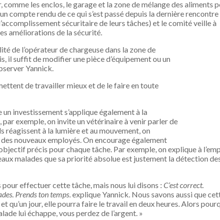
r, comme les enclos, le garage et la zone de mélange des aliments 
n compte rendu de ce qui s’est passé depuis la dernière rencontre 
l’accomplissement sécuritaire de leurs tâches) et le comité veille à
es améliorations de la sécurité.
bilité de l’opérateur de chargeuse dans la zone de
s, il suffit de modifier une pièce d’équipement ou un
observer Yannick.
ttent de travailler mieux et de le faire en toute
e un investissement s’applique également à la
par exemple, on invite un vétérinaire à venir parler de
ils réagissent à la lumière et au mouvement, on
ion des nouveaux employés. On encourage également
 objectif précis pour chaque tâche. Par exemple, on explique à l’em
veaux malades que sa priorité absolue est justement la détection de
s pour effectuer cette tâche, mais nous lui disons :
C’est correct.
lades. Prends ton temps
. explique Yannick. Nous savons aussi que cet
t qu’un jour, elle pourra faire le travail en deux heures. Alors pour
alade lui échappe, vous perdez de l’argent. »