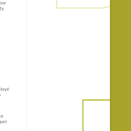
pour
(y
ployé
s
te
quoi