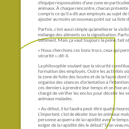
d’équipe responsables d’une zone en particulie
animaux. À chaque rencontre, chacun présente u
compris ce qu’il a dit aux employés au sujet de 
ajouter au moins un nouveau point sur sa liste d
Parfois, c’est aussi simple qu’améliorer la visi
mélange des aliments ou la signalisation. Parfoi
bâtiment. Mais ça vaut toujours la peine, fait 
« Nous cherchons ces bons trucs, ceux qui perme
sécurité », dit-il.
La philosophie voulant que la sécurité constitu
formation des employés. Outre les activités où, 
la zone de fuite des bovins et de la façon dont 
organise des séances d’orientation à l’intent
ces derniers à prendre leur temps et on fixe un
chargé de vérifier les enclos pour déceler les 
animaux malades.
« Au début, il lui faudra peut-être quatre heure
L’important, c’est de déceler tous les animaux ma
personne acquerra de la rapidité avec le temps e
exiger de la rapidité dès le début? Si un veau m