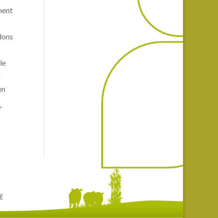
ment
idons
le
.
en
r