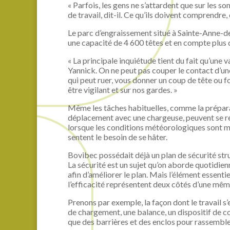
« Parfois, les gens ne s’attardent que sur les s
de travail, dit-il. Ce qu’ils doivent comprendre,
Le parc d’engraissement situé à Sainte-Anne-de-
une capacité de 4 600 têtes et en compte plus 
« La principale inquiétude tient du fait qu’une v
Yannick. On ne peut pas couper le contact d’une
qui peut ruer, vous donner un coup de tête ou fo
être vigilant et sur nos gardes. »
Même les tâches habituelles, comme la prépara
déplacement avec une chargeuse, peuvent se r
lorsque les conditions météorologiques sont 
sentent le besoin de se hâter.
Bovibec possédait déjà un plan de sécurité struc
La sécurité est un sujet qu’on aborde quotidienn
afin d’améliorer le plan. Mais l’élément essentie
l’efficacité représentent deux côtés d’une mêm
Prenons par exemple, la façon dont le travail s
de chargement, une balance, un dispositif de co
que des barrières et des enclos pour rassembler 