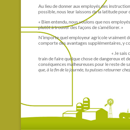
Au lieu de donner aux employés des instructions 
possible, nous leur laissons de la latitude pour
« Bien entendu, nous voulons que nos employés s
plutôt à trouver des façons de s’améliorer. »
N’importe quel employeur agricole vraiment dét
comporte des avantages supplémentaires, y comp
« Je sais 
train de faire quelque chose de dangereux et de
conséquences malheureuses pour le reste de sa vi
que, à la fin de la journée, tu puisses retourner chez