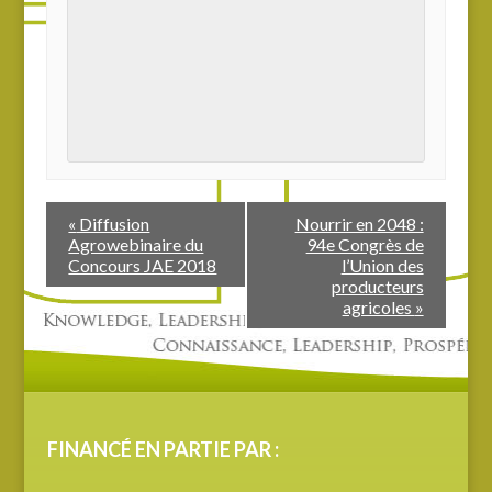
«
Diffusion
Nourrir en 2048 :
Agrowebinaire du
94e Congrès de
Concours JAE 2018
l’Union des
producteurs
agricoles
»
FINANCÉ EN PARTIE PAR :