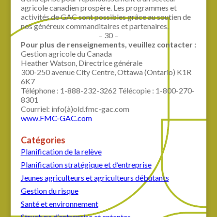
agricole canadien prospère. Les programmes et
activités de GAC sont possibles grâce au soutien de
nos généreux commanditaires et partenaires.
– 30 –
Pour plus de renseignements, veuillez contacter :
Gestion agricole du Canada
Heather Watson, Directrice générale
300-250 avenue City Centre, Ottawa (Ontario) K1R
6K7
Téléphone : 1-888-232-3262 Télécopie : 1-800-270-
8301
Courriel: info(à)old.fmc-gac.com
www.FMC-GAC.com
Catégories
Planification de la relève
Planification stratégique et d’entreprise
Jeunes agriculteurs et agriculteurs débutants
Gestion du risque
Santé et environnement
Structure d’entreprise et ententes