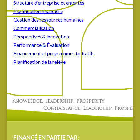
Structure d’entreprise et ententes
Planification financière
Gestion des ressources humaines
Commercialisation
Perspectives & innovation
Performance & Évaluation
Financement et programmes incitatifs
Planification de la relève
FINANCÉ EN PARTIE PAR :