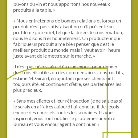
buvons du vin et nous apportons nos nouveaux
produits à la table. »
« Nous entretenons de bonnes relations et lorsqu’un
produit n’est pas satisfaisant ou qu’il présente un
problème potentiel, tel que la durée de conservation,
nous le disons très honnêtement. Un producteur qui
fabrique un produit aime bien penser que c’est le
meilleur produit du monde, mais il veut avoir l’heure
juste avant de le mettre sur le marché. »
Il n’est pas nécessaire d’être un expert pour donner
des conseils utiles ou des commentaires constructifs,
estime M. Girard, en ajoutant que ses clients ont
toujours été, et continuent d’être, ses partenaires les
plus précieux.
« Sans mes clients et leur rétroaction, je ne sais pas si
je serais en affaires aujourd’hui, conclut-il. Je reçois
encore des courriels toutes les semaines. Ils vous
inspirent, vous font oublier le problème sur votre
bureau et vous encouragent à continuer. »