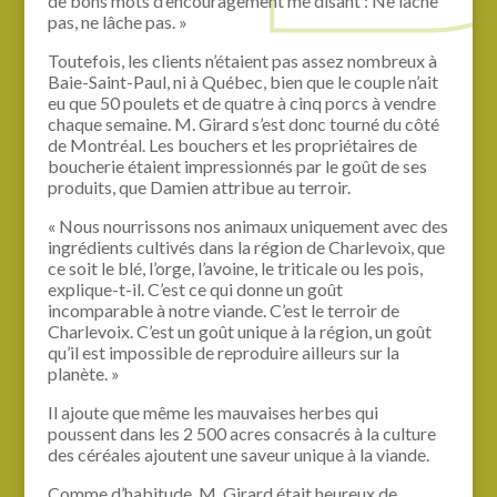
de bons mots d’encouragement me disant : Ne lâche
pas, ne lâche pas. »
Toutefois, les clients n’étaient pas assez nombreux à
Baie-Saint-Paul, ni à Québec, bien que le couple n’ait
eu que 50 poulets et de quatre à cinq porcs à vendre
chaque semaine. M. Girard s’est donc tourné du côté
de Montréal. Les bouchers et les propriétaires de
boucherie étaient impressionnés par le goût de ses
produits, que Damien attribue au terroir.
« Nous nourrissons nos animaux uniquement avec des
ingrédients cultivés dans la région de Charlevoix, que
ce soit le blé, l’orge, l’avoine, le triticale ou les pois,
explique-t-il. C’est ce qui donne un goût
incomparable à notre viande. C’est le terroir de
Charlevoix. C’est un goût unique à la région, un goût
qu’il est impossible de reproduire ailleurs sur la
planète. »
Il ajoute que même les mauvaises herbes qui
poussent dans les 2 500 acres consacrés à la culture
des céréales ajoutent une saveur unique à la viande.
Comme d’habitude, M. Girard était heureux de